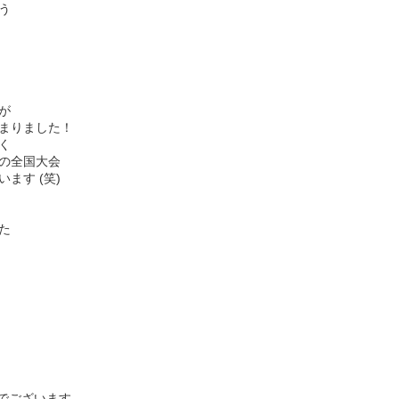
う
が
まりました！
く
の全国大会
ます (笑)
た
クでございます