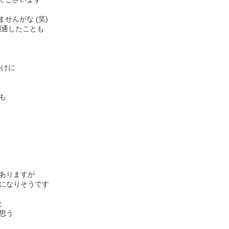
せんがな (笑)
開通したことも
かけに
も
ありますが
になりそうです
と
思う