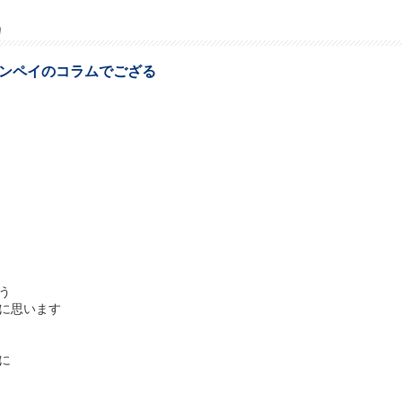
平ドンペイのコラムでござる
う
に思います
に