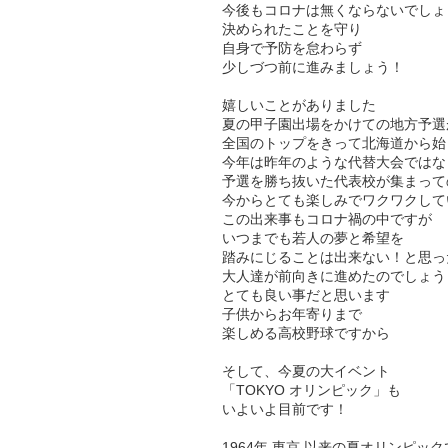
今後もコロナは無くならないでしょ
決められたことを守り
自身で予防を怠わらず
少しづつ前に進みましょう！
嬉しいことがありました
夏の甲子園出場をかけての地方予選
全国のトップをきって北海道から始
今年は昨年のような代替大会ではな
予選を勝ち抜いた代表校が集まって
今からとても楽しみでワクワクしてい
この出来事もコロナ禍の中ですが
いつまでも若人の夢と希望を
踏みにじることは出来ない！と思っ
大人達が前向きに進めたのでしょう
とても良い事だと思います
子供からお年寄りまで
楽しめる高校野球ですから
そして、今夏の大イベント
「TOKYO オリンピック」も
いよいよ目前です！
1964年 東京 以来の夏オリンピッ