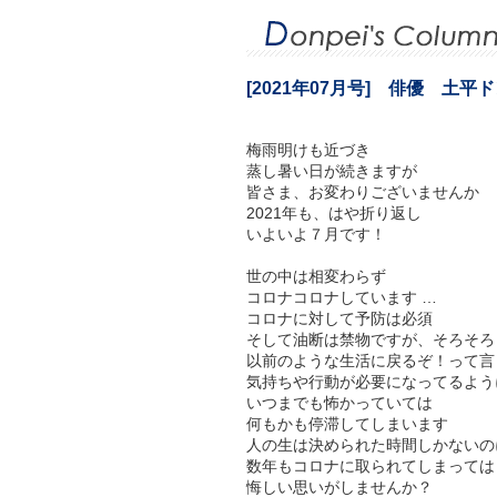
[2021年07月号] 俳優 土
梅雨明けも近づき
蒸し暑い日が続きますが
皆さま、お変わりございませんか
2021年も、はや折り返し
いよいよ７月です！
世の中は相変わらず
コロナコロナしています …
コロナに対して予防は必須
そして油断は禁物ですが、そろそろ
以前のような生活に戻るぞ！って言
気持ちや行動が必要になってるよう
いつまでも怖かっていては
何もかも停滞してしまいます
人の生は決められた時間しかないの
数年もコロナに取られてしまっては
悔しい思いがしませんか？