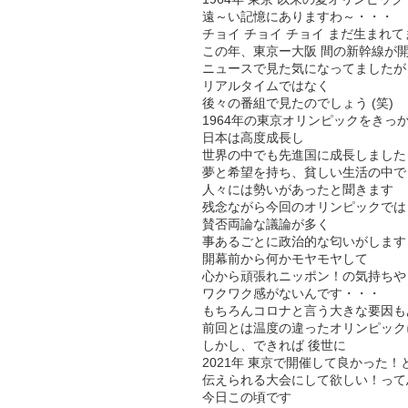
遠～い記憶にありますわ～・・・
チョイ チョイ チョイ まだ生まれてま
この年、東京ー大阪 間の新幹線が
ニュースで見た気になってましたが
リアルタイムではなく
後々の番組で見たのでしょう (笑)
1964年の東京オリンピックをきっ
日本は高度成長し
世界の中でも先進国に成長しました
夢と希望を持ち、貧しい生活の中で
人々には勢いがあったと聞きます
残念ながら今回のオリンピックでは
賛否両論な議論が多く
事あるごとに政治的な匂いがします
開幕前から何かモヤモヤして
心から頑張れニッポン！の気持ちや
ワクワク感がないんです・・・
もちろんコロナと言う大きな要因も
前回とは温度の違ったオリンピック
しかし、できれば 後世に
2021年 東京で開催して良かった！
伝えられる大会にして欲しい！って
今日この頃です